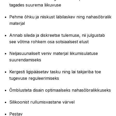
tagades suurema liikuvuse
Pehme õhku ja niiskust läbilaskev ning nahasõbralik
materjal
Annab sileda ja diskreetse tulemuse, nii julgustab
see võtma rohkem osa sotsiaalsest elust
Neljasuunaliselt veniv materjal liikumisulatuse
suurendamiseks
Kergesti ligipääsetav tasku ning lai takjariba toe
tugevuse reguleerimiseks
Õmblusteta disain optimaalseks nahasõbralikkuseks
Silikoonist rullumisvastane värvel
Pestav