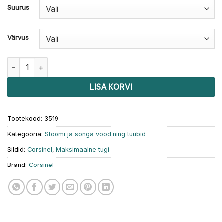
Suurus
Värvus
Corsinel Vöö 20 kogus
LISA KORVI
Tootekood:
3519
Kategooria:
Stoomi ja songa vööd ning tuubid
Sildid:
Corsinel
,
Maksimaalne tugi
Bränd:
Corsinel