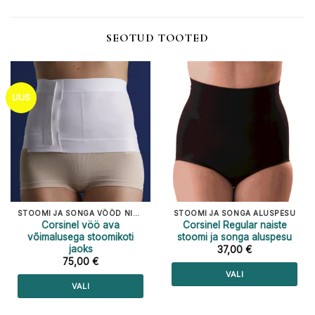
SEOTUD TOOTED
UUS
STOOMI JA SONGA VÖÖD NING TUUBID
STOOMI JA SONGA ALUSPESU
Corsinel vöö ava
Corsinel Regular naiste
võimalusega stoomikoti
stoomi ja songa aluspesu
jaoks
37,00
€
75,00
€
VALI
VALI
Sellel
Sellel
tootel