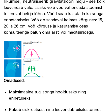
liikumisel, neutraliseerib gravitatsiooni mõju – see kõik
leevendab valu. Lisaks võib vöö vähendada stoomist
tulenevat heli ja lõhna. Vööd saab kasutada ka songa
ennetamiseks. Vöö on saadaval kolmes kõrguses: 15,
20 ja 26 cm. Vöö kõrguse ja kasutamise osas
konsulteerige palun oma arsti või meditsiiniõega.
Omadused:
Maksimaalne tugi songa hoolduseks ning
ennetuseks
Pakub diskreetsust ning leevendab pitsitustunnet