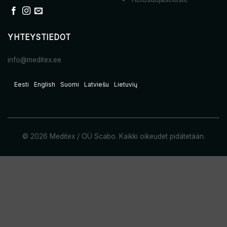
YHTEYSTIEDOT
info@meditex.ee
Eesti
English
Suomi
Latviešu
Lietuvių
© 2026 Meditex / OÜ Scabo. Kaikki oikeudet pidätetään.