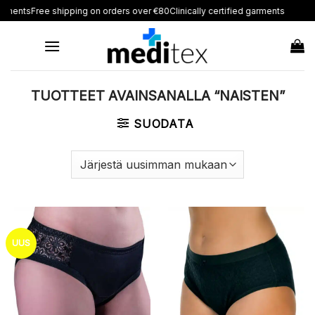
Skip
arments
Free shipping on orders over €80
Clinically certified garments
to
content
TUOTTEET AVAINSANALLA “NAISTEN”
SUODATA
UUS