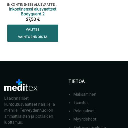
INKONTINENSSI ALUSVAATTEET
Inkontinenssi alusvaatteet
Bodyguard 2
27,50
€
VALITSE
VAIHTOEHDOISTA
Tällä
tuotteella
on
useampi
muunnelma.
Voit
tehdä
TIETOA
valinnat
tuotteen
Maksaminen
sivulla.
Lääkinnälliset
Toimitus
kuntoutusvaatteet naisille ja
miehille. Terveydenhuollon
Palautukset
ammattilaisten ja potilaiden
Myyntiehdot
luottamus.
Tietosuojaseloste