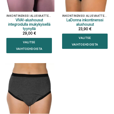
INKONTINENSSI ALUSVAATTEET
INKONTINENSSI ALUSVAATTEET
VIVA!-alushousut
LaDonna inkontinenssi
integroidulla imukykyisellä
alushousut
tyynyllä
23,90
€
29,00
€
VALITSE
VALITSE
VAIHTOEHDOISTA
VAIHTOEHDOISTA
Tällä
Tällä
tuotteella
tuotteella
on
on
useampi
useampi
muunnelma.
muunnelma.
Voit
Voit
tehdä
tehdä
valinnat
valinnat
tuotteen
tuotteen
sivulla.
sivulla.