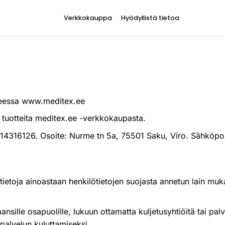
Verkkokauppa
Hyödyllistä tietoa
teessa www.meditex.ee
a tuotteita meditex.ee -verkkokaupasta.
14316126. Osoite: Nurme tn 5a, 75501 Saku, Viro. Sähköpo
etoja ainoastaan henkilötietojen suojasta annetun lain mukais
sille osapuolille, lukuun ottamatta kuljetusyhtiöitä tai palve
 palvelun kuluttamiseksi.