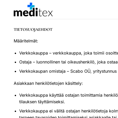
Skip
to
content
TIETOSUOJAEHDOT
Määritelmät:
Verkkokauppa – verkkokauppa, joka toimii osoit
Ostaja – luonnollinen tai oikeushenkilö, joka osta
Verkkokaupan omistaja – Scabo OÜ, yritystunnus 
Asiakkaan henkilötietojen käsittely:
Verkkokauppa käyttää ostajan toimittamia henkilöti
tilauksen täyttämiseksi.
Verkkokauppa ei välitä ostajan henkilötietoja kolman
tarpeen tavaroiden toimittamiseksi asiakkaalle tai