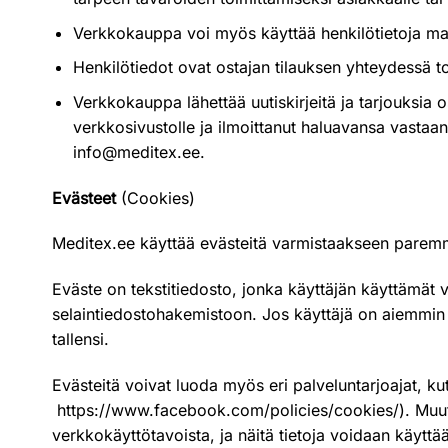
Verkkokauppa voi myös käyttää henkilötietoja mark
Henkilötiedot ovat ostajan tilauksen yhteydessä to
Verkkokauppa lähettää uutiskirjeitä ja tarjouksia
verkkosivustolle ja ilmoittanut haluavansa vastaan
info@meditex.ee.
Evästeet
(Cookies)
Meditex.ee käyttää evästeitä varmistaakseen parem
Eväste on tekstitiedosto, jonka käyttäjän käyttämät ve
selaintiedostohakemistoon. Jos käyttäjä on aiemmin kä
tallensi.
Evästeitä voivat luoda myös eri palveluntarjoajat, k
https://www.facebook.com/policies/cookies/
). Muu
verkkokäyttötavoista, ja näitä tietoja voidaan käytt