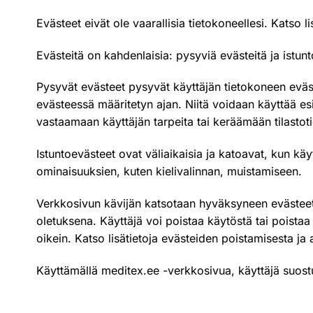
Evästeet eivät ole vaarallisia tietokoneellesi. Katso l
Evästeitä on kahdenlaisia: pysyviä evästeitä ja istunt
Pysyvät evästeet pysyvät käyttäjän tietokoneen eväs
evästeessä määritetyn ajan. Niitä voidaan käyttää e
vastaamaan käyttäjän tarpeita tai keräämään tilastoti
Istuntoevästeet ovat väliaikaisia ja katoavat, kun kä
ominaisuuksien, kuten kielivalinnan, muistamiseen.
Verkkosivun kävijän katsotaan hyväksyneen evästeet, 
oletuksena. Käyttäjä voi poistaa käytöstä tai poistaa
oikein. Katso lisätietoja evästeiden poistamisesta ja
Käyttämällä meditex.ee -verkkosivua, käyttäjä suost