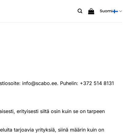
Suomi
stiosoite:
info@scabo.ee
. Puhelin: +372 514 8131
esti, erityisesti siltä osin kuin se on tarpeen
luita tarjoavia yrityksiä, siinä määrin kuin on