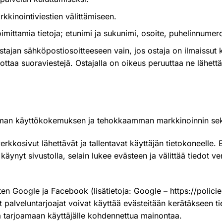
kinointiviestien välittämiseen.
imittamia tietoja; etunimi ja sukunimi, osoite, puhelinnumer
 ostajan sähköpostiosoitteeseen vain, jos ostaja on ilmaissu
ottaa suoraviestejä. Ostajalla on oikeus peruuttaa ne lähet
man käyttökokemuksen ja tehokkaamman markkinoinnin sekä 
rkkosivut lähettävät ja tallentavat käyttäjän tietokoneelle. 
ynyt sivustolla, selain lukee evästeen ja välittää tiedot ver
uten Google ja Facebook (lisätietoja: Google –
https://polic
t palveluntarjoajat voivat käyttää evästeitään kerätäkseen t
ää tarjoamaan käyttäjälle kohdennettua mainontaa.