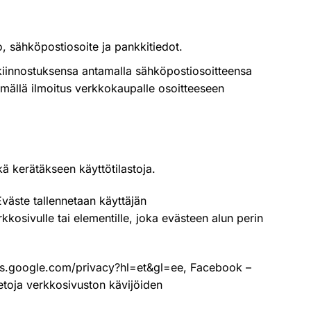
o, sähköpostiosoite ja pankkitiedot.
t kiinnostuksensa antamalla sähköpostiosoitteensa
tämällä ilmoitus verkkokaupalle osoitteeseen
kerätäkseen käyttötilastoja.
Eväste tallennetaan käyttäjän
kkosivulle tai elementille, joka evästeen alun perin
ies.google.com/privacy?hl=et&gl=ee
, Facebook –
ietoja verkkosivuston kävijöiden