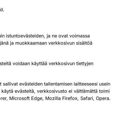
ed
.
in istuntoevästeiden, ja ne ovat voimassa
vijänä ja muokkaamaan verkkosivun sisältöä
ästeitä voidaan käyttää verkkosivun tiettyjen
sallivat evästeiden tallentamisen laitteeseesi usein
 käytä evästeitä, verkkosivusto ei välttämättä toimi
orer
,
Microsoft Edge
,
Mozilla Firefox
,
Safari
,
Opera
.