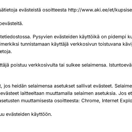
isätietoja evästeistä osoitteesta
http://www.aki.ee/et/kupsis
oevästeitä.
tetiedostossa. Pysyvien evästeiden käyttöikä on pidempi ku
simerkiksi tunnistamaan käyttäjä verkkosivun toistuvana kä
etoja.
yttäjä poistuu verkkosivulta tai sulkee selaimensa. Istuntoev
jos heidän selaimensa asetukset sallivat evästeet. Selaimet 
 evästeet laitteeltaan muuttamalla selaimen asetuksia. Jos et
 asetusten muuttamisesta osoitteesta:
Chrome
,
Internet Expl
uu evästeiden käyttöön.