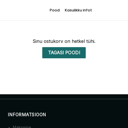
Pood
Kasulikku infot
Sinu ostukorv on hetkel tühi.
TAGASI POODI
INFORMATSIOON
Maksmine