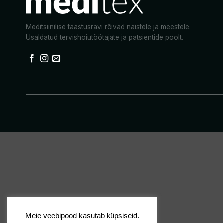
Meditsiinilise taastusravi rõivad naistele ja meestele.
Usaldatud tervishoiutöötajate ja patsientide poolt.
Meie veebipood kasutab küpsiseid.