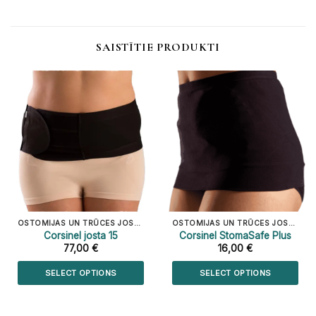
SAISTĪTIE PRODUKTI
OSTOMIJAS UN TRŪCES JOSTAS UN APSĒJI
OSTOMIJAS UN TRŪCES JOSTAS UN APSĒJI
Corsinel josta 15
Corsinel StomaSafe Plus
77,00
€
16,00
€
SELECT OPTIONS
SELECT OPTIONS
Šim
Šim
produktam
produktam