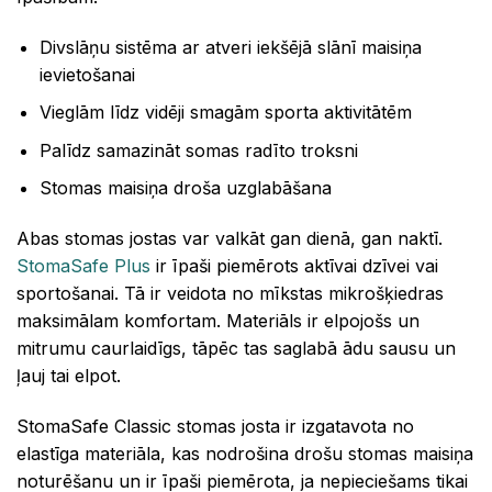
Divslāņu sistēma ar atveri iekšējā slānī maisiņa
ievietošanai
Vieglām līdz vidēji smagām sporta aktivitātēm
Palīdz samazināt somas radīto troksni
Stomas maisiņa droša uzglabāšana
Abas stomas jostas var valkāt gan dienā, gan naktī.
StomaSafe Plus
ir īpaši piemērots aktīvai dzīvei vai
sportošanai. Tā ir veidota no mīkstas mikrošķiedras
maksimālam komfortam. Materiāls ir elpojošs un
mitrumu caurlaidīgs, tāpēc tas saglabā ādu sausu un
ļauj tai elpot.
StomaSafe Classic stomas josta ir izgatavota no
elastīga materiāla, kas nodrošina drošu stomas maisiņa
noturēšanu un ir īpaši piemērota, ja nepieciešams tikai